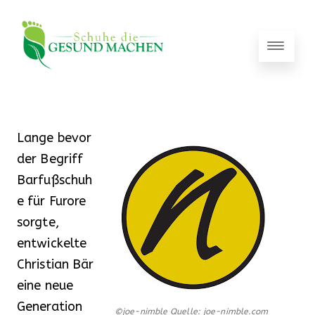
Lange bevor
der Begriff
Barfußschuh
e für Furore
sorgte,
entwickelte
Christian Bär
eine neue
Generation
©joe-nimble Quelle: joe-nimble.com