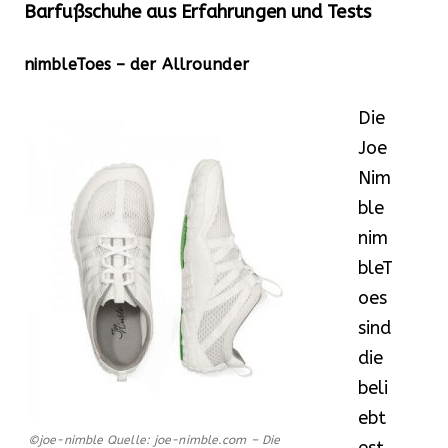
Barfußschuhe aus Erfahrungen und Tests
nimbleToes – der Allrounder
Die
Joe
Nim
ble
nim
bleT
oes
sind
die
beli
ebt
©joe-nimble Quelle: joe-nimble.com – Die