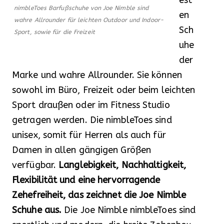
est
nimbleToes Barfußschuhe von Joe Nimble sind
en
wahre Allrounder für leichten Outdoor und Indoor-
Sch
Sport, sowie für die Freizeit
uhe
der
Marke und wahre Allrounder. Sie können
sowohl im Büro, Freizeit oder beim leichten
Sport draußen oder im Fitness Studio
getragen werden. Die nimbleToes sind
unisex, somit für Herren als auch für
Damen in allen gängigen Größen
verfügbar.
Langlebigkeit, Nachhaltigkeit,
Flexibilität und eine hervorragende
Zehefreiheit, das zeichnet die Joe Nimble
Schuhe aus.
Die Joe Nimble nimbleToes sind