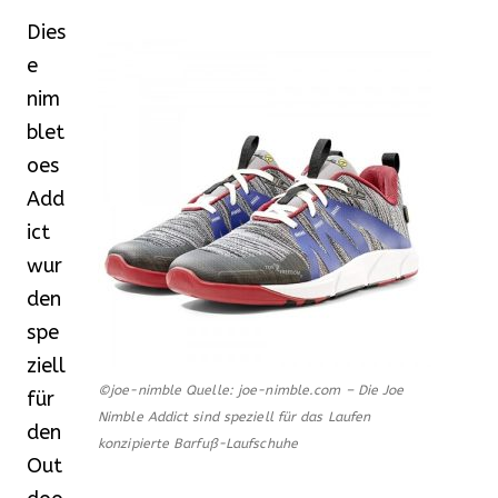
Dies
e
nim
blet
oes
Add
ict
wur
den
spe
ziell
©joe-nimble Quelle: joe-nimble.com – Die Joe
für
Nimble Addict sind speziell für das Laufen
den
konzipierte Barfuß-Laufschuhe
Out