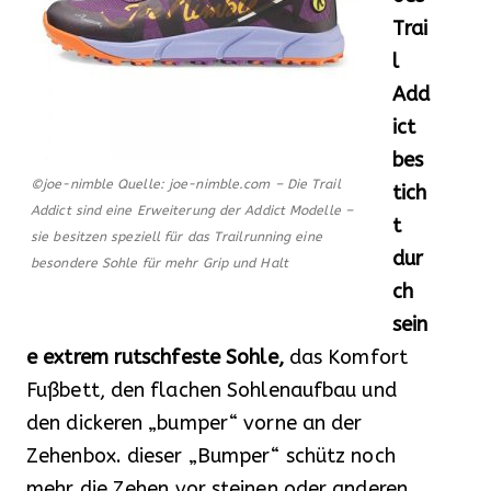
Trai
l
Add
ict
bes
©joe-nimble Quelle: joe-nimble.com – Die Trail
tich
Addict sind eine Erweiterung der Addict Modelle –
t
sie besitzen speziell für das Trailrunning eine
dur
besondere Sohle für mehr Grip und Halt
ch
sein
e extrem rutschfeste Sohle,
das Komfort
Fußbett, den flachen Sohlenaufbau und
den dickeren „bumper“ vorne an der
Zehenbox. dieser „Bumper“ schütz noch
mehr die Zehen vor steinen oder anderen