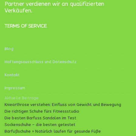
Partner verdienen wir an qualifizierten
Verkäufen.
TERMS OF SERVICE
Blog
Haftungsausschluss und Datenschutz
Kontakt
Impressum
Aktuelle Beiträge
Kniearthrose verstehen: Einfluss von Gewicht und Bewegung
Die richtigen Schuhe fürs Fitnessstudio
Die besten Barfuss Sandalen im Test
Sockenschuhe – die besten getestet
Barfußschuhe » Natürlich laufen für gesunde Füße