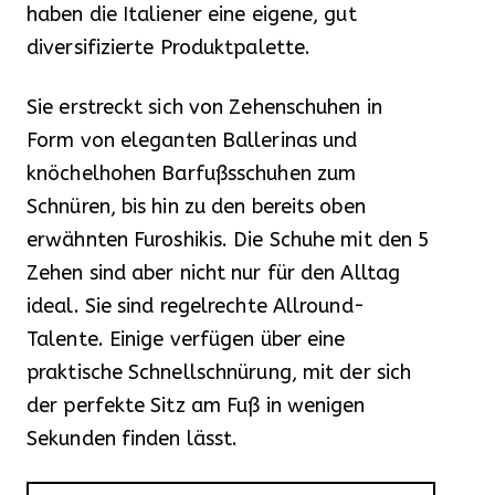
haben die Italiener eine eigene, gut
diversifizierte Produktpalette.
Sie erstreckt sich von Zehenschuhen in
Form von eleganten Ballerinas und
knöchelhohen Barfußsschuhen zum
Schnüren, bis hin zu den bereits oben
erwähnten Furoshikis. Die Schuhe mit den 5
Zehen sind aber nicht nur für den Alltag
ideal. Sie sind regelrechte Allround-
Talente. Einige verfügen über eine
praktische Schnellschnürung, mit der sich
der perfekte Sitz am Fuß in wenigen
Sekunden finden lässt.