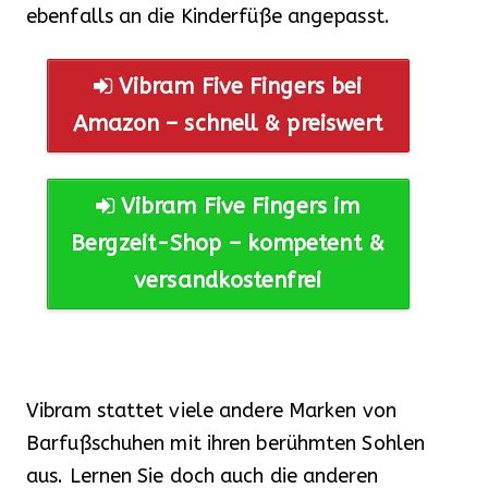
ebenfalls an die Kinderfüße angepasst.
Vibram Five Fingers bei
Amazon – schnell & preiswert
Vibram Five Fingers im
Bergzeit-Shop – kompetent &
versandkostenfrei
Vibram stattet viele andere Marken von
Barfußschuhen mit ihren berühmten Sohlen
aus. Lernen Sie doch auch die anderen