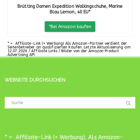
Brütting Damen Expedition Walkingschuhe, Marine
Blau Lemon, 40 EU*
*Bei Amazon kaufen
* = Affiliate-Link (= Werbung) Als Amazon-Partner verdient der
Seitenbetreiber an qualifizierten Käufen. Letzte Aktualisierung am
12.07.2026 / Affiliate Links / Bilder von der Amazon Product
Advertising API
WEBSEITE DURCHSUCHEN
Suchergebnis
für:
* = Affiliate-Link (= Werbung). Als Amazon-