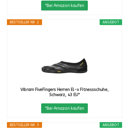
*Bei Amazon kaufen
BESTSELLER NR. 2
ANGEBOT
Vibram FiveFingers Herren El-x Fitnessschuhe,
Schwarz, 43 EU*
*Bei Amazon kaufen
BESTSELLER NR. 3
ANGEBOT