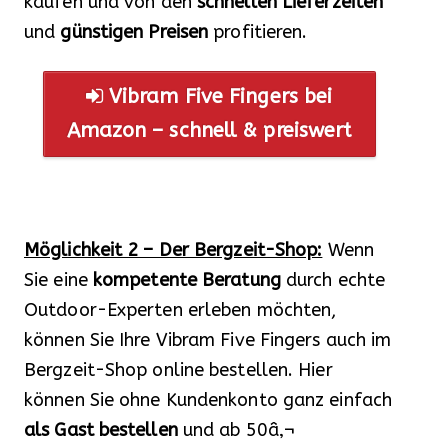
kaufen und von den
schnellen Lieferzeiten
und
günstigen Preisen
profitieren.
Vibram Five Fingers bei
Amazon – schnell & preiswert
Möglichkeit 2 – Der Bergzeit-Shop:
Wenn
Sie eine
kompetente Beratung
durch echte
Outdoor-Experten erleben möchten,
können Sie Ihre Vibram Five Fingers auch im
Bergzeit-Shop online bestellen. Hier
können Sie ohne Kundenkonto ganz einfach
als Gast bestellen
und ab 50â‚¬