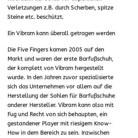
Verletzungen z.B. durch Scherben, spitze
Steine etc. beschützt.
Ein Vibram kann überall getragen werden
Die Five Fingers kamen 2005 auf den
Markt und waren der erste Barfußschuh,
der komplett von Vibram hergestellt
wurde. In den Jahren zuvor spezialisierte
sich das Unternehmen vor allem auf die
Herstellung der Sohlen für Barfußschuhe
anderer Hersteller. Vibram kann also mit
Fug und Recht von sich behaupten, ein
gestandener Player mit riesigem Know-
How in dem Bereich zu sein. Inzwischen