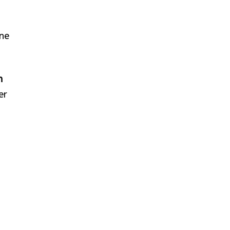
ne
n
er