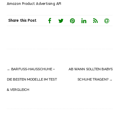
Amazon Product Advertising API
Share this Post
Navigation
←
BARFUSS-HAUSSCHUHE – D
AB WANN SOLLTEN BABYS
(Beiträge)
IE BESTEN MODELLE IM TEST &
SCHUHE TRAGEN?
→
VERGLEICH